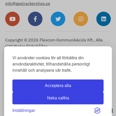
info@gpstrackershop.se
Copyright © 2026 Flexcom Kommunikációs Kft., Alla
rättigheter förbehållna.
Svenska
Vi använder cookies för att förbättra din
▼
användaraktivitet, tillhandahålla personligt
Cookie-information
-
Returpolicy
-
Impressum
-
Garanti och
innehåll och analysera vår trafik.
reklamationsrätt
-
Ångerrätt
-
Leveransinformation
-
Allmänna
villkor
-
Information om behandling av personuppgifter
-
Garantiärende
-
Köpånger
Acceptera alla
Neka valfria
VÅRA INTERNATIONELLA SIDOR
Inställningar