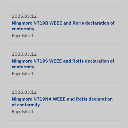
2025.03.12
Ningmore NT19B WEEE and RoHs declaration of
conformity
Engelska
1
2025.03.12
Ningmore NT19S WEEE and RoHs declaration of
conformity
Engelska
1
2025.03.12
Ningmore NT19NA WEEE and RoHs declaration
of conformity
Engelska
1