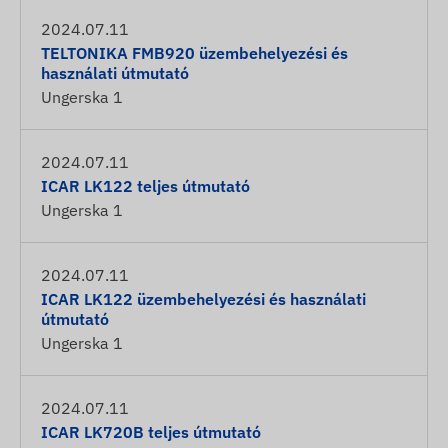
2024.07.11
TELTONIKA FMB920 üzembehelyezési és
használati útmutató
Ungerska
1
2024.07.11
ICAR LK122 teljes útmutató
Ungerska
1
2024.07.11
ICAR LK122 üzembehelyezési és használati
útmutató
Ungerska
1
2024.07.11
ICAR LK720B teljes útmutató