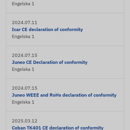
Engelska
1
2024.07.11
Icar CE declaration of conformity
Engelska
1
2024.07.15
Juneo CE Declaration of conformity
Engelska
1
2024.07.15
Juneo WEEE and RoHs declaration of conformity
Engelska
1
2025.03.12
Coban TK401 CE declaration of conformity