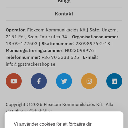
Blogg
Kontakt
Operatör
: Flexcom Kommunikációs Kft.|
Säte
: Ungern,
2151 Fót, Szent Imre utca 94. |
Organisationsnummer
:
13-09-172503 |
Skattenummer
: 23098976-2-13 |
Momsregistreringsnummer
: HU23098976 |
Telefonnummer
: +36 70 3333 525 |
E-mail
:
info@gpstrackershop.se
Copyright © 2026 Flexcom Kommunikációs Kft., Alla
rättigheter förbehållna.
Svenska
Vi använder cookies för att förbättra din
▼