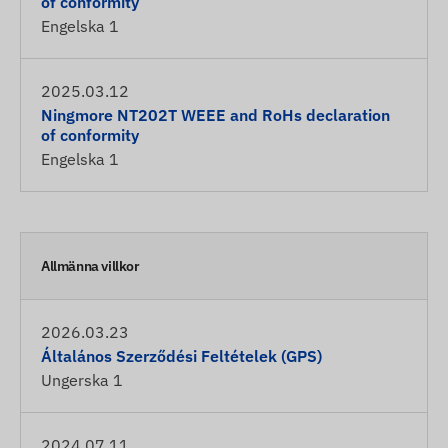
of conformity
Engelska
1
2025.03.12
Ningmore NT202T WEEE and RoHs declaration
of conformity
Engelska
1
Allmänna villkor
2026.03.23
Általános Szerződési Feltételek (GPS)
Ungerska
1
2024.07.11