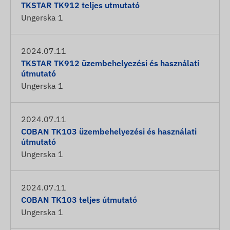
TKSTAR TK912 teljes utmutató
Ungerska
1
2024.07.11
TKSTAR TK912 üzembehelyezési és használati
útmutató
Ungerska
1
2024.07.11
COBAN TK103 üzembehelyezési és használati
útmutató
Ungerska
1
2024.07.11
COBAN TK103 teljes útmutató
Ungerska
1