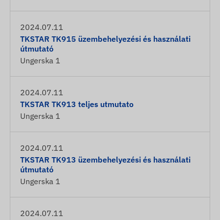
2024.07.11
TKSTAR TK915 üzembehelyezési és használati
útmutató
Ungerska
1
2024.07.11
TKSTAR TK913 teljes utmutato
Ungerska
1
2024.07.11
TKSTAR TK913 üzembehelyezési és használati
útmutató
Ungerska
1
2024.07.11