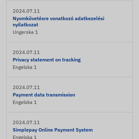
2024.07.11
Nyomkövetésre vonatkozó adatkezelési
nyilatkozat
Ungerska
1
2024.07.11
Privacy statement on tracking
Engelska
1
2024.07.11
Payment data transmission
Engelska
1
2024.07.11
Simplepay Online Payment System
Engelska
1