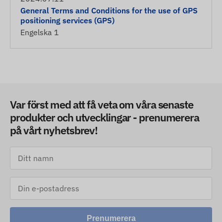
General Terms and Conditions for the use of GPS
positioning services (GPS)
Engelska
1
Var först med att få veta om våra senaste
produkter och utvecklingar - prenumerera
på vårt nyhetsbrev!
Prenumerera