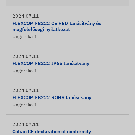
2024.07.11
FLEXCOM FB222 CE RED tanúsítvány és
megfelelőségi nyilatkozat
Ungerska
1
2024.07.11
FLEXCOM FB222 IP65 tanúsítvány
Ungerska
1
2024.07.11
FLEXCOM FB222 ROHS tanúsítvány
Ungerska
1
2024.07.11
Coban CE declaration of conformity