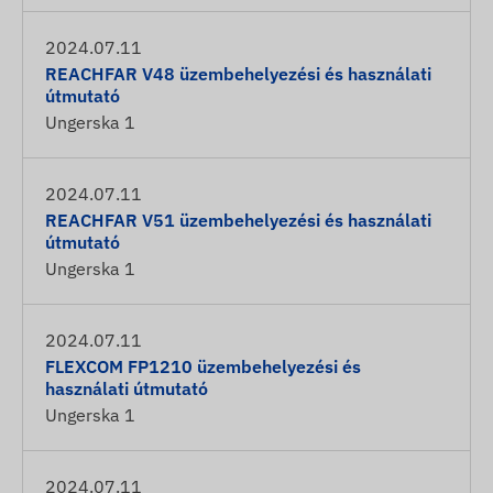
2024.07.11
REACHFAR V48 üzembehelyezési és használati
útmutató
Ungerska
1
2024.07.11
REACHFAR V51 üzembehelyezési és használati
útmutató
Ungerska
1
2024.07.11
FLEXCOM FP1210 üzembehelyezési és
használati útmutató
Ungerska
1
2024.07.11