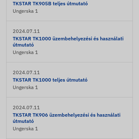
TKSTAR TK905B teljes útmutató
Ungerska
1
2024.07.11
TKSTAR TK1000 üzembehelyezési és használati
útmutató
Ungerska
1
2024.07.11
TKSTAR TK1000 teljes útmutató
Ungerska
1
2024.07.11
TKSTAR TK906 üzembehelyezési és használati
útmutató
Ungerska
1