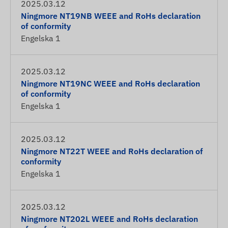
2025.03.12
Ningmore NT19NB WEEE and RoHs declaration
of conformity
Engelska
1
2025.03.12
Ningmore NT19NC WEEE and RoHs declaration
of conformity
Engelska
1
2025.03.12
Ningmore NT22T WEEE and RoHs declaration of
conformity
Engelska
1
2025.03.12
Ningmore NT202L WEEE and RoHs declaration