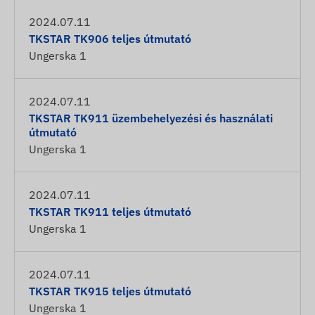
2024.07.11
TKSTAR TK906 teljes útmutató
Ungerska
1
2024.07.11
TKSTAR TK911 üzembehelyezési és használati
útmutató
Ungerska
1
2024.07.11
TKSTAR TK911 teljes útmutató
Ungerska
1
2024.07.11
TKSTAR TK915 teljes útmutató
Ungerska
1