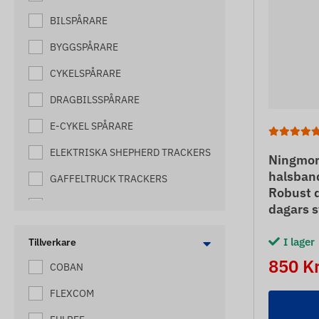
BILSPÅRARE
BYGGSPÅRARE
CYKELSPÅRARE
DRAGBILSSPÅRARE
E-CYKEL SPÅRARE
ELEKTRISKA SHEPHERD TRACKERS
Ningmor
halsban
GAFFELTRUCK TRACKERS
Robust 
HARVESTER TRACKERS
dagars s
HÄSTSPÅRARE
I lager
Tillverkare
HIVE TRACKERS
850 K
COBAN
HUNDSPÅRARE
FLEXCOM
KATTSPÅRARE