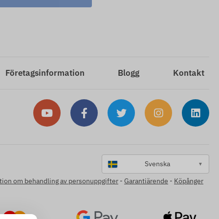
Företagsinformation
Blogg
Kontakt
Svenska
▼
tion om behandling av personuppgifter
-
Garantiärende
-
Köpånger