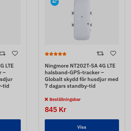
G LTE
Ningmore NT202T-SA 4G LTE
r –
halsband-GPS-tracker –
sdjur
Globalt skydd för husdjur med
-tid
7 dagars standby-tid
Beställningsbar
845 Kr
Visa