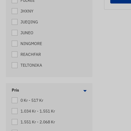
FULREE
MASKINSPÅRARE
JHXNY
MOTORCYKEL SPÅRARE
JUEQING
PÅHÄNGSVAGN
JUNEO
PALLSPÅRARE
NINGMORE
SCOOTER TRACKERS
REACHFAR
SKEPPSSPÅRARE
TELTONIKA
SMÅ LASTBILSSPÅRARE
SOS NÖDANROP (MED GPS-
POSITIONERING)
Pris
SPÅRNINGSENHETER FÖR
0 Kr - 517 Kr
HUSVAGNAR
1.034 Kr - 1.551 Kr
SPÅRNINGSENHETER FÖR
LASTBILAR
1.551 Kr - 2.068 Kr
TRAILER TRACKERS