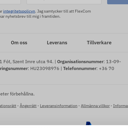
ar
integritetspolicyn
. Jag samtycker till att FlexCom
r nyhetsbrev till mig i framtiden.
Om oss
Leverans
Tillverkare
1 Fót, Szent Imre utca 94. |
Organisationsnummer
: 13-09-
eringsnummer
: HU23098976 |
Telefonnummer
: +36 70
eter förbehållna.
tionsrätt
-
Ångerrätt
-
Leveransinformation
-
Allmänna villkor
-
Informa