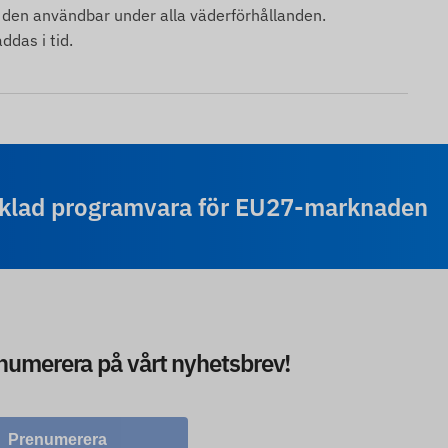
ör den användbar under alla väderförhållanden.
ddas i tid.
cklad programvara för EU27-marknaden
enumerera på vårt nyhetsbrev!
Prenumerera