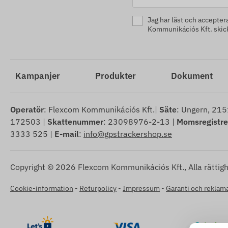
Jag har läst och accepter
Kommunikációs Kft. skicka
Kampanjer
Produkter
Dokument
Operatör
: Flexcom Kommunikációs Kft.|
Säte
: Ungern, 215
172503 |
Skattenummer
: 23098976-2-13 |
Momsregistr
3333 525 |
E-mail
:
info@gpstrackershop.se
Copyright © 2026 Flexcom Kommunikációs Kft., Alla rättigh
Cookie-information
-
Returpolicy
-
Impressum
-
Garanti och reklama