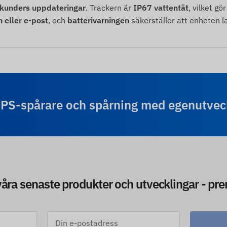
kunders uppdateringar
. Trackern är
IP67 vattentät
, vilket g
eller e-post
, och
batterivarningen
säkerställer att enheten la
GPS-spårare och spårning med egenutve
 våra senaste produkter och utvecklingar - pr