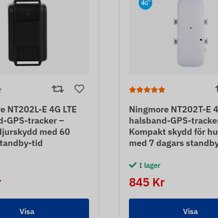
e NT202L-E 4G LTE
Ningmore NT202T-E 4
d-GPS-tracker –
halsband-GPS-tracke
djurskydd med 60
Kompakt skydd för hu
tandby-tid
med 7 dagars standby
I lager
r
845 Kr
Visa
Visa