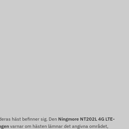
r deras häst befinner sig. Den
Ningmore NT202L 4G LTE-
ngen
varnar om hästen lämnar det angivna området,