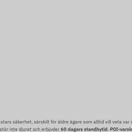
ästars säkerhet, särskilt för äldre ägare som alltid vill veta va
 stör inte djuret och erbjuder
60 dagars standbytid
.
POI-varni