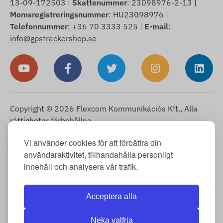
13-09-172503 |
Skattenummer
: 23098976-2-13 |
Momsregistreringsnummer
: HU23098976 |
Telefonnummer
: +36 70 3333 525 |
E-mail
:
info@gpstrackershop.se
Copyright © 2026 Flexcom Kommunikációs Kft., Alla
rättigheter förbehållna.
Svenska
Vi använder cookies för att förbättra din
▼
användaraktivitet, tillhandahålla personligt
Cookie-information
-
Returpolicy
-
Impressum
-
Garanti och
innehåll och analysera vår trafik.
reklamationsrätt
-
Ångerrätt
-
Leveransinformation
-
Allmänna
villkor
-
Information om behandling av personuppgifter
-
Garantiärende
-
Köpånger
Acceptera alla
Neka valfria