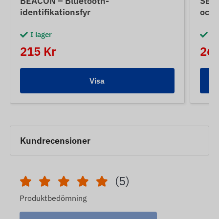
BEACON – Bluetooth-
SENS
identifikationsfyr
och 
I lager
I 
215 Kr
265
Visa
Kundrecensioner
(5)
Produktbedömning