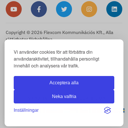
Copyright © 2026 Flexcom Kommunikációs Kft., Alla
rättigheter förbehållna.
Svenska
Vi använder cookies för att förbättra din
▼
användaraktivitet, tillhandahålla personligt
Cookie-information
-
Returpolicy
-
Impressum
-
Garanti och
innehåll och analysera vår trafik.
reklamationsrätt
-
Ångerrätt
-
Leveransinformation
-
Allmänna
villkor
-
Information om behandling av personuppgifter
-
Garantiärende
-
Köpånger
Acceptera alla
Neka valfria
VÅRA INTERNATIONELLA SIDOR
Inställningar