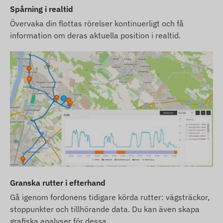
Spårning i realtid
programvaras SMS-larmtjänst, vänligen köp även
ett SMS-kreditpaket i vår webbutik.
Övervaka din flottas rörelser kontinuerligt och få
information om deras aktuella position i realtid.
Enhetsbeskrivningarna och bilderna på
webbplatsen är baserade på information
publicerad av tillverkaren, som inte alltid är
korrekt eller felfri. Tillverkaren förbehåller sig
rätten att ändra vissa parametre eller
förpackningar av produkten utan föregående
meddelande – uppdateringen av data relaterade
till dessa på vår webbplats sker efter upptäckt och
utvärdering av ändringarna.
Granska rutter i efterhand
Gå igenom fordonens tidigare körda rutter: vägsträckor,
stoppunkter och tillhörande data. Du kan även skapa
grafiska analyser för dessa.