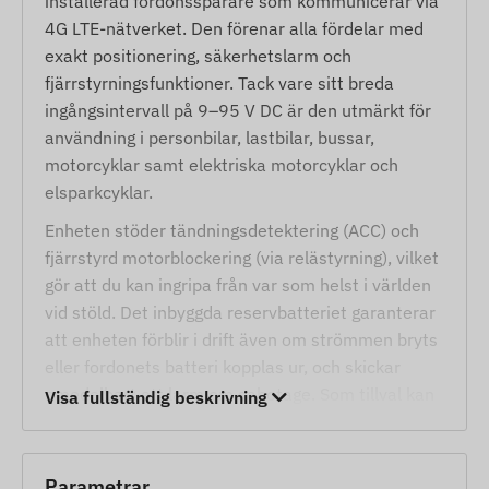
installerad fordonsspårare som kommunicerar via
4G LTE-nätverket. Den förenar alla fördelar med
exakt positionering, säkerhetslarm och
fjärrstyrningsfunktioner. Tack vare sitt breda
ingångsintervall på 9–95 V DC är den utmärkt för
användning i personbilar, lastbilar, bussar,
motorcyklar samt elektriska motorcyklar och
elsparkcyklar.
Enheten stöder tändningsdetektering (ACC) och
fjärrstyrd motorblockering (via relästyrning), vilket
gör att du kan ingripa från var som helst i världen
vid stöld. Det inbyggda reservbatteriet garanterar
att enheten förblir i drift även om strömmen bryts
eller fordonets batteri kopplas ur, och skickar
omedelbart ett larm om sabotage. Som tillval kan
Visa fullständig beskrivning
den kompletteras med SOS-knapp, mikrofon eller
dörrsensor för ett heltäckande skydd.
Tjänster och egenskaper
Parametrar