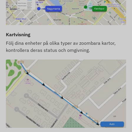
fabriksinställningar. Du ansvarar själv för SIM-
kortet, dess inställningar och drift (påfyllning,
årlig datastämning/registrering).
Om du köper programvaruprenumeration
Kartvisning
tillsammans med enheten, men inget SIM-kort,
levererar vi enheten färdigregistrerad i vår
Följ dina enheter på olika typer av zoombara kartor,
programvara. Anskaffning, inställning och drift
kontrollera deras status och omgivning.
av SIM-kortet är dock fortfarande ditt ansvar.
Om du köper både enhet,
programvaruprenumeration och SIM-kort från
oss, levererar vi enheten och SIM-kortet helt
redo att användas med programvaran. Vi
ansvarar även för SIM-kortets kontinuerliga drift
– du behöver inte vidta några åtgärder gällande
detta.
Vid programvaruprenumeration: om du förutom e-
postmeddelanden även önskar använda vår