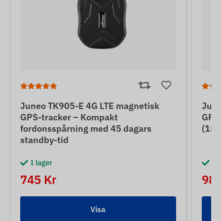
Juneo TK905-E 4G LTE magnetisk
June
GPS-tracker – Kompakt
GPS-
fordonsspårning med 45 dagars
(180
standby-tid
I lager
I 
745 Kr
985
Visa