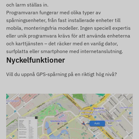
och larm ställas in.
Användarvillkor
Programvaran fungerar med olika typer av
spårningsenheter, från fast installerade enheter till
För en störningsfri drift krävs en aktiv anslutning
mobila, monteringsfria modeller. Ingen speciell expertis
till satellitsystem och mobiloperatörernas nätverk.
eller unik programvara krävs för att använda enheterna
Dataöverföring sker med hjälp av det (utbytbara)
och karttjänsten – det räcker med en vanlig dator,
nano-SIM-kortet. Positioner och statusdata kan
surfplatta eller smartphone med internetanslutning.
kontrolleras via SMS eller en online-applikation för
Nyckelfunktioner
spårning från var som helst i världen.
Vill du uppnå GPS-spårning på en riktigt hög nivå?
Driftsregion
4G LTE:
Världen
2G GSM:
Europa, Asien, Afrika, Australien
Inköpsalternativ
Om du endast köper enheten (utan
programvaruprenumeration) levereras den med