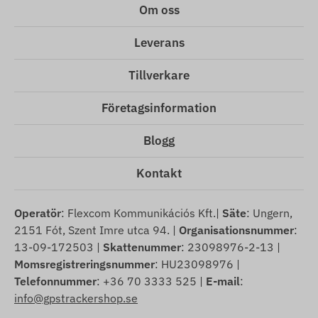
Om oss
Leverans
Tillverkare
Företagsinformation
Blogg
Kontakt
Operatör
: Flexcom Kommunikációs Kft.|
Säte
: Ungern,
2151 Fót, Szent Imre utca 94. |
Organisationsnummer
:
13-09-172503 |
Skattenummer
: 23098976-2-13 |
Momsregistreringsnummer
: HU23098976 |
Telefonnummer
: +36 70 3333 525 |
E-mail
:
info@gpstrackershop.se