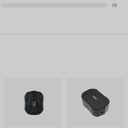
r sig rätten att ändra vissa parametre eller förpackningar
(0)
n av data relaterade till dessa på vår webbplats sker