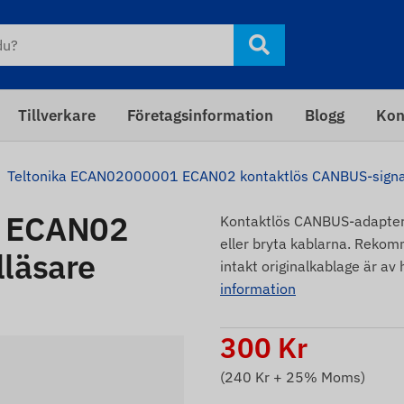
Tillverkare
Företagsinformation
Blogg
Kon
Teltonika ECAN02000001 ECAN02 kontaktlös CANBUS-signa
1 ECAN02
Kontaktlös CANBUS-adapter 
eller bryta kablarna. Rekom
läsare
intakt originalkablage är av 
information
300
Kr
(
240
Kr + 25% Moms)