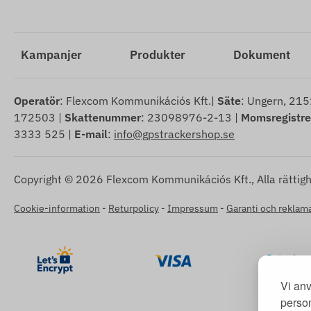
Kampanjer
Produkter
Dokument
Operatör
: Flexcom Kommunikációs Kft.|
Säte
: Ungern, 215
172503 |
Skattenummer
: 23098976-2-13 |
Momsregistr
3333 525 |
E-mail
:
info@gpstrackershop.se
Copyright © 2026 Flexcom Kommunikációs Kft., Alla rättigh
Cookie-information
-
Returpolicy
-
Impressum
-
Garanti och reklama
Vi anv
person