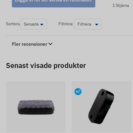
inte alltid är korrekt eller felfri. Tillverkaren förbehålle
1 Stjärna
av produkten utan föregående meddelande – uppdateringe
efter upptäckt och utvärdering av ändringarna.
Sortera
Filtrera:
Fler recensioner
Senast visade produkter