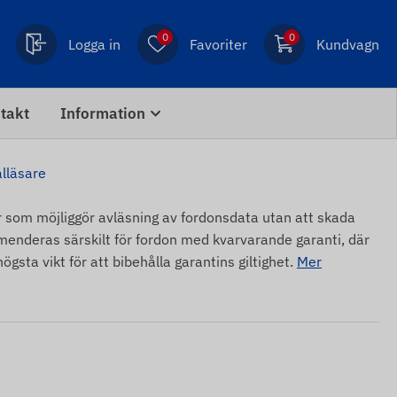
0
0
Logga in
Favoriter
Kundvagn
takt
Information
lläsare
som möjliggör avläsning av fordonsdata utan att skada
menderas särskilt för fordon med kvarvarande garanti, där
högsta vikt för att bibehålla garantins giltighet.
Mer