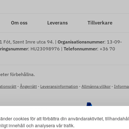
Om oss
Leverans
Tillverkare
1 Fót, Szent Imre utca 94. |
Organisationsnummer
: 13-09-
eringsnummer
: HU23098976 |
Telefonnummer
: +36 70
eter förbehållna.
tionsrätt
-
Ångerrätt
-
Leveransinformation
-
Allmänna villkor
-
Informa
änder cookies för att förbättra din användaraktivitet, tillhandahål
ligt innehåll och analysera vår trafik.