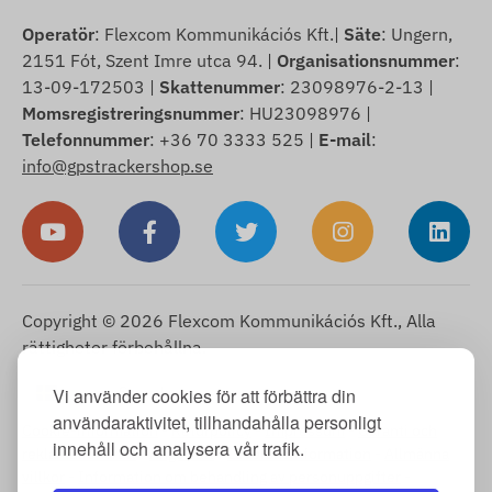
Operatör
: Flexcom Kommunikációs Kft.|
Säte
: Ungern,
2151 Fót, Szent Imre utca 94. |
Organisationsnummer
:
13-09-172503 |
Skattenummer
: 23098976-2-13 |
Momsregistreringsnummer
: HU23098976 |
Telefonnummer
: +36 70 3333 525 |
E-mail
:
info@gpstrackershop.se
Copyright © 2026 Flexcom Kommunikációs Kft., Alla
rättigheter förbehållna.
Svenska
Vi använder cookies för att förbättra din
▼
användaraktivitet, tillhandahålla personligt
Cookie-information
-
Returpolicy
-
Impressum
-
Garanti och
innehåll och analysera vår trafik.
reklamationsrätt
-
Ångerrätt
-
Leveransinformation
-
Allmänna
villkor
-
Information om behandling av personuppgifter
-