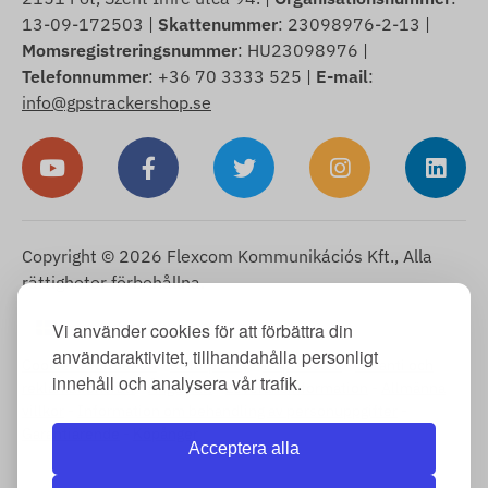
13-09-172503 |
Skattenummer
: 23098976-2-13 |
Momsregistreringsnummer
: HU23098976 |
Telefonnummer
: +36 70 3333 525 |
E-mail
:
info@gpstrackershop.se
Copyright © 2026 Flexcom Kommunikációs Kft., Alla
rättigheter förbehållna.
Svenska
Vi använder cookies för att förbättra din
▼
användaraktivitet, tillhandahålla personligt
Cookie-information
-
Returpolicy
-
Impressum
-
Garanti och
innehåll och analysera vår trafik.
reklamationsrätt
-
Ångerrätt
-
Leveransinformation
-
Allmänna
villkor
-
Information om behandling av personuppgifter
-
Garantiärende
-
Köpånger
Acceptera alla