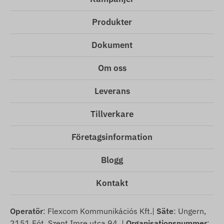
Produkter
Dokument
Om oss
Leverans
Tillverkare
Företagsinformation
Blogg
Kontakt
Operatör
: Flexcom Kommunikációs Kft.|
Säte
: Ungern,
2151 Fót, Szent Imre utca 94. |
Organisationsnummer
: