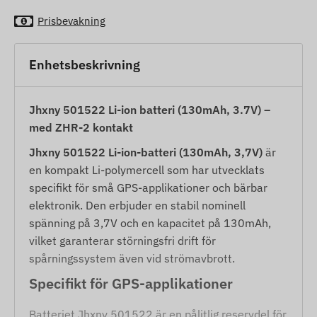
Prisbevakning
Enhetsbeskrivning
Jhxny 501522 Li-ion batteri (130mAh, 3.7V) –
med ZHR-2 kontakt
Jhxny 501522 Li-ion-batteri (130mAh, 3,7V)
är
en kompakt Li-polymercell som har utvecklats
specifikt för små GPS-applikationer och bärbar
elektronik. Den erbjuder en stabil nominell
spänning på 3,7V och en kapacitet på 130mAh,
vilket garanterar störningsfri drift för
spårningssystem även vid strömavbrott.
Specifikt för GPS-applikationer
Batteriet Jhxny 501522 är en pålitlig reservdel för