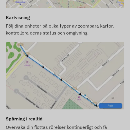
redo att användas med programvaran. Vi
ansvarar även för SIM-kortets kontinuerliga drift
Kartvisning
– du behöver inte vidta några åtgärder gällande
detta.
Följ dina enheter på olika typer av zoombara kartor,
kontrollera deras status och omgivning.
Vid programvaruprenumeration: om du förutom e-
postmeddelanden även önskar använda vår
programvaras SMS-larmtjänst, vänligen köp även
ett SMS-kreditkort som du hittar bland tillbehören
i vår webbutik.
Enhetsbeskrivningarna och bilderna på
webbplatsen är baserade på information
publicerad av tillverkaren, som inte alltid är
korrekt eller felfri. Tillverkaren förbehåller sig
rätten att ändra vissa parametre eller
förpackningar av produkten utan föregående
Spårning i realtid
meddelande – uppdateringen av data relaterade
Övervaka din flottas rörelser kontinuerligt och få
till dessa på vår webbplats sker efter upptäckt och