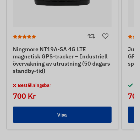
Ningmore NT19A-SA 4G LTE
June
magnetisk GPS-tracker – Industriell
GPS-
övervakning av utrustning (50 dagars
spår
standby-tid)
Beställningsbar
I 
700 Kr
700
Visa