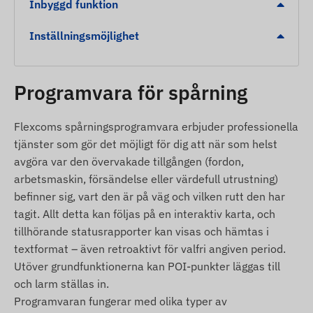
eller ankomst till en markerad zon
Inbyggd funktion
Förpackningens innehåll
Inställningsmöjlighet
Juneo TK913-E 4G LTE magnetisk GPS-tracker
Programvara för spårning
USB-laddningskabel
Installationsguide
Flexcoms spårningsprogramvara erbjuder professionella
Användarvillkor
tjänster som gör det möjligt för dig att när som helst
avgöra var den övervakade tillgången (fordon,
För normal drift krävs en aktiv anslutning till
arbetsmaskin, försändelse eller värdefull utrustning)
satellitsystem och mobiloperatörernas nätverk.
befinner sig, vart den är på väg och vilken rutt den har
Dataöverföring sker med hjälp av det (utbytbara)
tagit. Allt detta kan följas på en interaktiv karta, och
mikro-SIM-kortet i enheten, och den aktuella
tillhörande statusrapporter kan visas och hämtas i
positionen kan följas via en mobilapplikation eller
textformat – även retroaktivt för valfri angiven period.
dator.
Utöver grundfunktionerna kan POI-punkter läggas till
Driftsregion
och larm ställas in.
Programvaran fungerar med olika typer av