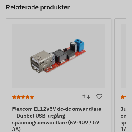
Relaterade produkter
Flexcom EL12V5V dc-dc omvandlare
Jun
– Dubbel USB-utgång
omva
spänningsomvandlare (6V-40V / 5V
spän
3A)
1A)