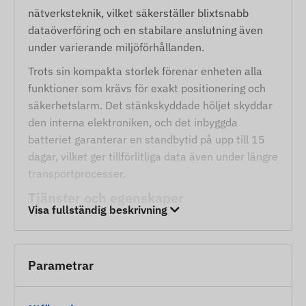
nätverksteknik, vilket säkerställer blixtsnabb
dataöverföring och en stabilare anslutning även
under varierande miljöförhållanden.
Trots sin kompakta storlek förenar enheten alla
funktioner som krävs för exakt positionering och
säkerhetslarm. Det stänkskyddade höljet skyddar
den interna elektroniken, och det inbyggda
batteriet garanterar en standbytid på upp till 15
dagar, vilket ger tillförlitliga data även under längre
transportprocesser.
Tjänster och egenskaper
Visa fullständig beskrivning
Samarbete med flera satellitsystem (GPS,
BEIDOU) för hög precision
Parametrar
Snabb kommunikation via GSM 4G LTE- och 2G-
nätverk (med mikro-SIM-kort)
Driftsinställningar och positionsförfrågan via