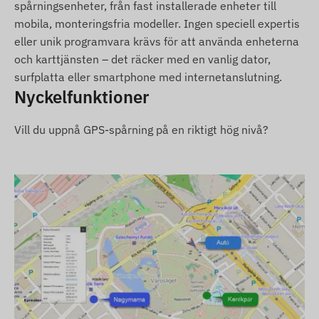
4G: Europa, Asien, Afrika, Australien
spårningsenheter, från fast installerade enheter till
mobila, monteringsfria modeller. Ingen speciell expertis
2G: Europa, Asien, Afrika, Australien
eller unik programvara krävs för att använda enheterna
Inköpsalternativ
och karttjänsten – det räcker med en vanlig dator,
surfplatta eller smartphone med internetanslutning.
Om du endast köper enheten (utan
Nyckelfunktioner
programvaruprenumeration) levereras den med
fabriksinställningar. Du ansvarar själv för SIM-
Vill du uppnå GPS-spårning på en riktigt hög nivå?
kortet, dess inställningar och drift (påfyllning,
årlig datastämning/registrering).
Om du köper programvaruprenumeration
tillsammans med enheten, men inget SIM-kort,
levererar vi enheten färdigregistrerad i vår
programvara. Anskaffning, inställning och drift
av SIM-kortet är dock fortfarande ditt ansvar.
Om du köper både enhet,
programvaruprenumeration och SIM-kort från
oss, levererar vi enheten och SIM-kortet helt