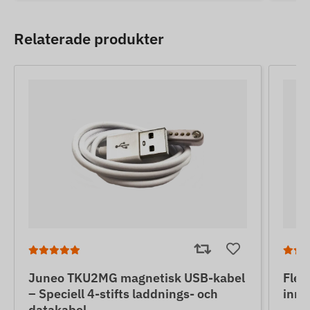
Relaterade produkter
Juneo TKU2MG magnetisk USB-kabel
Flex
– Speciell 4-stifts laddnings- och
inne
datakabel