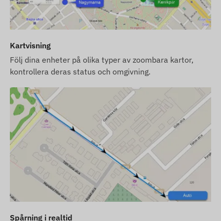
programvara. Anskaffning, inställning och drift
av SIM-kortet är dock fortfarande ditt ansvar.
Om du köper både enhet,
Kartvisning
programvaruprenumeration och SIM-kort från
oss, levererar vi enheten och SIM-kortet helt
Följ dina enheter på olika typer av zoombara kartor,
redo att användas med programvaran. Vi
kontrollera deras status och omgivning.
ansvarar även för SIM-kortets kontinuerliga drift
– du behöver inte vidta några åtgärder gällande
detta.
Vid programvaruprenumeration: om du förutom e-
postmeddelanden även önskar använda vår
programvaras SMS-larmtjänst, vänligen köp även
ett SMS-kreditkort som du hittar bland tillbehören
i vår webbutik.
Enhetsbeskrivningarna och bilderna på
webbplatsen är baserade på information
Spårning i realtid
publicerad av tillverkaren, som inte alltid är