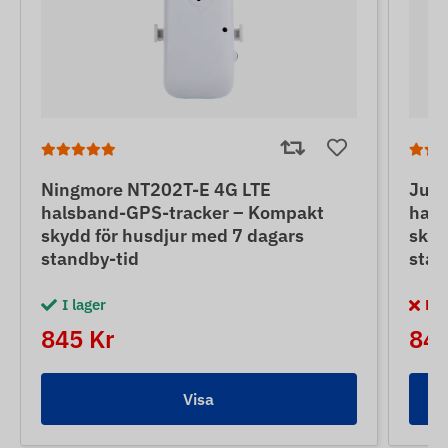
Ningmore NT202T-E 4G LTE
June
halsband-GPS-tracker – Kompakt
hals
skydd för husdjur med 7 dagars
skyd
standby-tid
stan
I lager
Bes
845 Kr
845
Visa