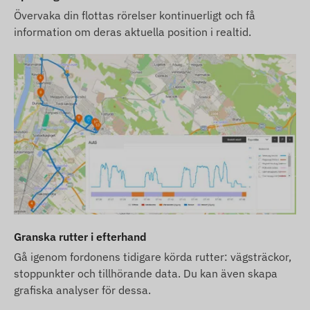
Övervaka din flottas rörelser kontinuerligt och få
korrekt eller felfri. Tillverkaren förbehåller sig
information om deras aktuella position i realtid.
rätten att ändra vissa parametre eller
förpackningar av produkten utan föregående
meddelande – uppdateringen av data relaterade
till dessa på vår webbplats sker efter upptäckt och
utvärdering av ändringarna.
Granska rutter i efterhand
Gå igenom fordonens tidigare körda rutter: vägsträckor,
stoppunkter och tillhörande data. Du kan även skapa
grafiska analyser för dessa.