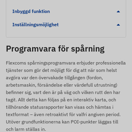
Larm
Inbyggd funktion
Indikering av låg batterinivå
POI digitalt stängsel (Geofencing) – larm vid
Inställningsmöjlighet
utträde eller ankomst
Förpackningens innehåll
Programvara för spårning
Juneo TK911-E Pro 4G LTE GPS-tracker med
Flexcoms spårningsprogramvara erbjuder professionella
halsband
tjänster som gör det möjligt för dig att när som helst
USB-laddningskabel
avgöra var den övervakade tillgången (fordon,
Specialskruvmejsel och installationsguide
arbetsmaskin, försändelse eller värdefull utrustning)
befinner sig, vart den är på väg och vilken rutt den har
Bekvämt halsband
tagit. Allt detta kan följas på en interaktiv karta, och
Användarvillkor
tillhörande statusrapporter kan visas och hämtas i
textformat – även retroaktivt för valfri angiven period.
För normal drift krävs en aktiv anslutning till
Utöver grundfunktionerna kan POI-punkter läggas till
satellitsystem och mobiloperatörernas nätverk.
och larm ställas in.