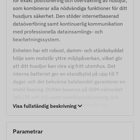
för exakt positionering och övervakning av husdjur,
som kombinerar alla nödvändiga funktioner för ditt
husdjurs säkerhet. Den stöder internetbaserad
dataöverföring samt kontinuerlig kommunikation
med professionella datainsamlings- och
bearbetningssystem.
Enheten har ett robust, damm- och stänkskyddat
hölje som motstår yttre miljöpåverkan, vilket gör
att ditt husdjur kan röra sig fritt utomhus. Det
interna batteriet ger en standbytid på upp till 7
dagar, och det bekväma halsbandet garanterar en
stabil fixering. Driften baseras på GSM-nätverket
(4G LTE och 2G) samt satellitpositionering, och
kan spåras via SMS-meddelanden eller en
Visa fullständig beskrivning
internetapplikation.
Tjänster och egenskaper
Parametrar
Samarbete med flera satellitsystem (GPS,