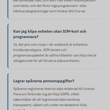
kan användas med SIM-kort från vilken mobiloperatör
som helst, och det finns inga programvaru- eller
hårdvarubegränsningar som hindrar ditt fria val.
Kan jag köpa enheten utan SIM-kort och
programvara?
Ja, det pris som visas i vår webbutik är enhetens
fristående köppris. SIM-kortet och
programvarupaketet är valfria tillbehör vars köp inte är
obligatoriskt för att förvärva själva enheten.
Lagrar spårarna personuppgifter?
Spårarna registrerar teknisk data relaterad till rörelse.
Flexcom förbinder sig att följa GDPR, vilket
säkerställer att all registrerad data hanteras
transparent, säkert och under användarens fulla