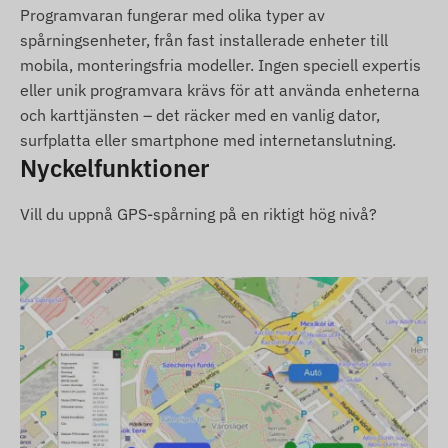
Dataöverföring sker med hjälp av det (utbytbara)
Programvaran fungerar med olika typer av
SIM-kortet i enheten, och den aktuella positionen
spårningsenheter, från fast installerade enheter till
kan följas via en mobilapplikation eller dator.
mobila, monteringsfria modeller. Ingen speciell expertis
Driftsregion
eller unik programvara krävs för att använda enheterna
och karttjänsten – det räcker med en vanlig dator,
4G: Europa, Asien, Afrika, Australien
surfplatta eller smartphone med internetanslutning.
Nyckelfunktioner
2G: Europa, Asien, Afrika, Australien
Inköpsalternativ
Vill du uppnå GPS-spårning på en riktigt hög nivå?
Om du endast köper enheten (utan
programvaruprenumeration) levereras den med
fabriksinställningar. Du ansvarar själv för SIM-
kortet, dess inställningar och drift (påfyllning,
årlig datastämning/registrering).
Om du köper programvaruprenumeration
tillsammans med enheten, men inget SIM-kort,
levererar vi enheten färdigregistrerad i vår